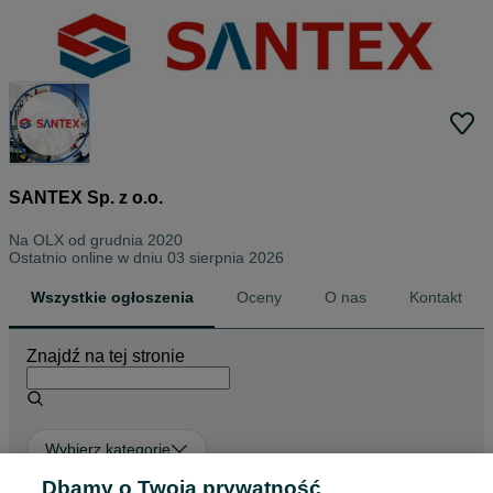
SANTEX Sp. z o.o.
Na OLX od
grudnia 2020
Ostatnio online w dniu 03 sierpnia 2026
Wszystkie ogłoszenia
Oceny
O nas
Kontakt
Znajdź na tej stronie
Wybierz kategorię
Dbamy o Twoją prywatność