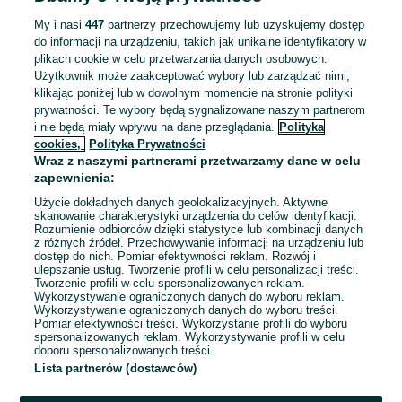
ZNALEŹLIŚMY 0
Sortowanie
Opcje przeglądania
OGŁOSZEŃ
My i nasi
447
partnerzy przechowujemy lub uzyskujemy dostęp
do informacji na urządzeniu, takich jak unikalne identyfikatory w
plikach cookie w celu przetwarzania danych osobowych.
Użytkownik może zaakceptować wybory lub zarządzać nimi,
klikając poniżej lub w dowolnym momencie na stronie polityki
prywatności. Te wybory będą sygnalizowane naszym partnerom
i nie będą miały wpływu na dane przeglądania.
Polityka
cookies,
Polityka Prywatności
Wraz z naszymi partnerami przetwarzamy dane w celu
zapewnienia:
Użycie dokładnych danych geolokalizacyjnych. Aktywne
skanowanie charakterystyki urządzenia do celów identyfikacji.
Rozumienie odbiorców dzięki statystyce lub kombinacji danych
Przepraszamy, nie znaleźliśmy tego,
z różnych źródeł. Przechowywanie informacji na urządzeniu lub
dostęp do nich. Pomiar efektywności reklam. Rozwój i
czego szukasz.
ulepszanie usług. Tworzenie profili w celu personalizacji treści.
Tworzenie profili w celu spersonalizowanych reklam.
Wykorzystywanie ograniczonych danych do wyboru reklam.
Wykorzystywanie ograniczonych danych do wyboru treści.
Pomiar efektywności treści. Wykorzystanie profili do wyboru
spersonalizowanych reklam. Wykorzystywanie profili w celu
doboru spersonalizowanych treści.
Lista partnerów (dostawców)